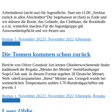
Arbeitsdienst (nicht nur) für Jugendliche, Start um 11:00 „Seeklar
zurück in allen Abschnitten“Die Segelsaison ist (fast) zu Ende und
wir müssen die Boote, das Gelände, das Clubhaus, die Bootshalle
u.v.m. winterfest machen.Für die Jugendgruppe gilt
Anwesenheitspflicht und wir freuen uns
thomas
5. November 2022
5. November 2022
Allgemein
Weiterlesen
Die Tonnen kommen schon zurück
Bericht von Oliver Gronholz Am letzten Oktoberwochenende findet
traditionell die Regatta „Meister der Meister“ beimHamburger
Segel-Club statt. In diesem Format segelten 28 Deutsche Meister,
Welt- oderEuropameister „Ihren“ Meister aus. Gesegelt wurde bei
sommerlichen Temperaturen aufden J-70 Bundesligaschiffen mit
jeweils 3
thomas
1. November 2022
1. November 2022
Allgemein
,
Regatta
Weiterlesen
Laser Oldie