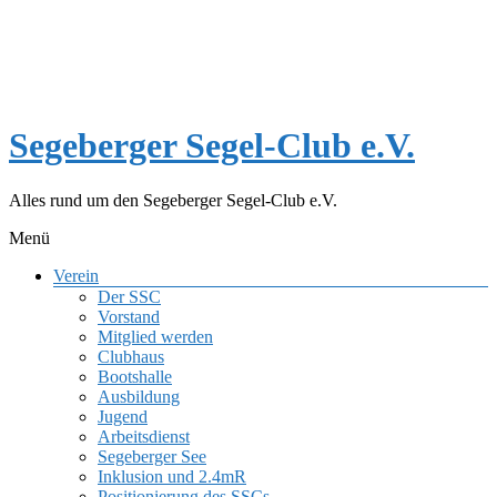
Zum
Inhalt
springen
Segeberger Segel-Club e.V.
Alles rund um den Segeberger Segel-Club e.V.
Menü
Verein
Der SSC
Vorstand
Mitglied werden
Clubhaus
Bootshalle
Ausbildung
Jugend
Arbeitsdienst
Segeberger See
Inklusion und 2.4mR
Positionierung des SSCs