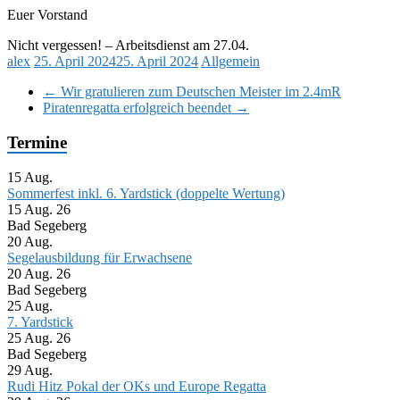
Euer Vorstand
Nicht vergessen! – Arbeitsdienst am 27.04.
alex
25. April 2024
25. April 2024
Allgemein
←
Wir gratulieren zum Deutschen Meister im 2.4mR
Piratenregatta erfolgreich beendet
→
Termine
15
Aug.
Sommerfest inkl. 6. Yardstick (doppelte Wertung)
15 Aug. 26
Bad Segeberg
20
Aug.
Segelausbildung für Erwachsene
20 Aug. 26
Bad Segeberg
25
Aug.
7. Yardstick
25 Aug. 26
Bad Segeberg
29
Aug.
Rudi Hitz Pokal der OKs und Europe Regatta