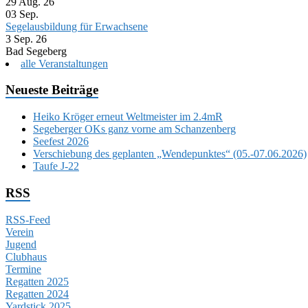
29 Aug. 26
03
Sep.
Segelausbildung für Erwachsene
3 Sep. 26
Bad Segeberg
alle Veranstaltungen
Neueste Beiträge
Heiko Kröger erneut Weltmeister im 2.4mR
Segeberger OKs ganz vorne am Schanzenberg
Seefest 2026
Verschiebung des geplanten „Wendepunktes“ (05.-07.06.2026)
Taufe J-22
RSS
RSS-Feed
Verein
Jugend
Clubhaus
Termine
Regatten 2025
Regatten 2024
Yardstick 2025